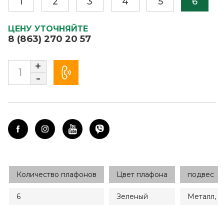
1
2
3
4
5
6
ЦЕНУ УТОЧНЯЙТЕ
8 (863) 270 20 57
+
-
Количество плафонов
Цвет плафона
подвес
6
Зеленый
Металл, ц