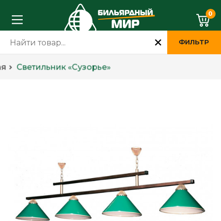
0
ФИЛЬТР
ая
Светильник «Сузорье»