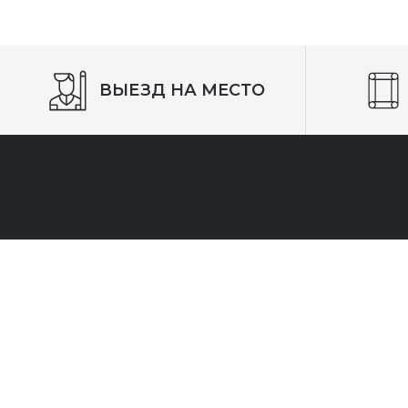
ВЫЕЗД НА МЕСТО
СВЯЗАТЬСЯ С НАМИ
Адрес:
г. Ростов-на-Дону, ул. Чехова 98
Магазин:
8 (863) 270 20 57
E-mail:
vpbilyard@mail.ru
Время работы:
Пн - Сб с 10:00 до 19:00