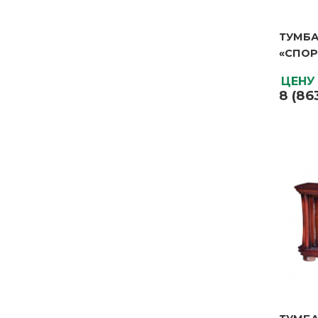
ТУМБА
ТУМБ
«СПОР
«СПОР
Бренд
ЦЕНУ
Матери
8 (86
ЦЕНУ
8 (86