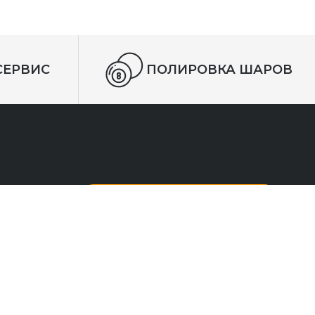
ЦЕНУ УТОЧНЯЙТЕ
8 (863) 270 20 57
СЕРВИС
ПОЛИРОВКА ШАРОВ
ОТПРАВИТЬ
Вы можите подписаться на нашу
рассылку и всегда быть в курсе
всех новостей!