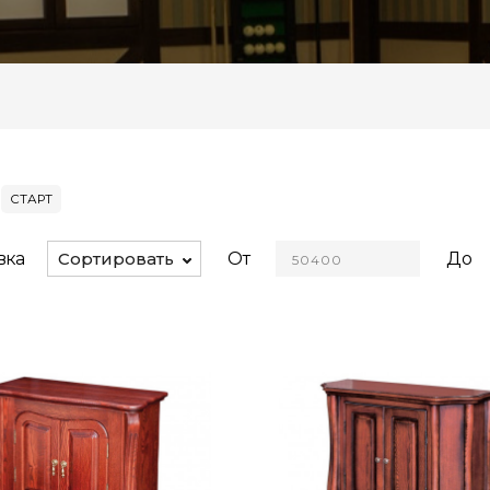
СТАРТ
вка
От
До