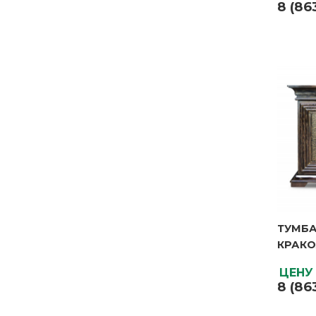
8 (86
ЦЕНУ
8 (86
ТУМБА
ТУМБА
КРАКО
КРАКО
Бренд
ЦЕНУ
Высота
8 (86
Глубин
Матери