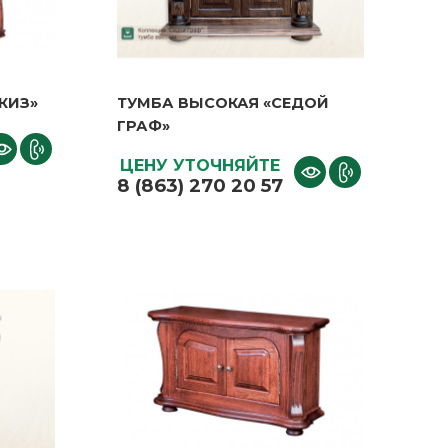
КИЗ»
ТУМБА ВЫСОКАЯ «СЕДОЙ
КИЗ»
ТУМБА ВЫСОКАЯ «СЕДОЙ
ГРАФ»
Руптур
ГРАФ»
ясень,дуб
Бренд
Руптур
ЦЕНУ УТОЧНЯЙТЕ
Материал
ясень,дуб
8 (863) 270 20 57
ЦЕНУ УТОЧНЯЙТЕ
8 (863) 270 20 57