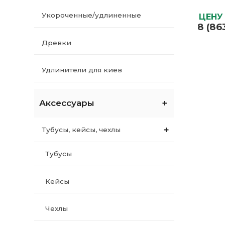
Вес нет
Укороченные/удлиненные
ЦЕНУ
Размер
8 (86
Страна
происх
Древки
Тип иг
ЦЕНУ
Удлинители для киев
8 (86
Аксессуары
Тубусы, кейсы, чехлы
Тубусы
Кейсы
Чехлы