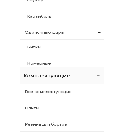
Средства по уходу
Карамболь
Уход за шарами
Одиночные шары
Уход за сукном
Битки
Уход за киями и наклейками
Номерные
Средства
Комплектующие
Тренировочные
Инструменты
Все комплектующие
Клей для наклеек
Плиты
Комплектующие для киев
Резина для бортов