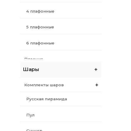
4 плафонные
Упаковка по 12шт
5 плафонные
Упаковка по 72шт
6 плафонные
Упаковка по 144шт
Плоские
Тальк
Шары
Комплектующие для
Держатели для мела и киев
светильников
Комплекты шаров
Для мела
Русская пирамида
Для киев
Пул
Перчатки
Снукер