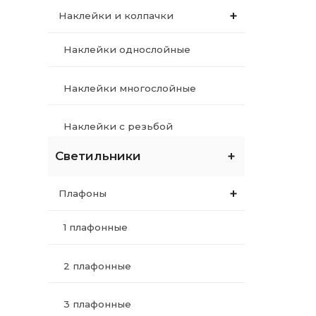
Наклейки и колпачки
Наклейки однослойные
Наклейки многослойные
Наклейки с резьбой
Светильники
Колпачки
Плафоны
Мел и тальк
1 плафонные
Весь мел и тальк
2 плафонные
Мел
3 плафонные
Упаковка по 1-9шт