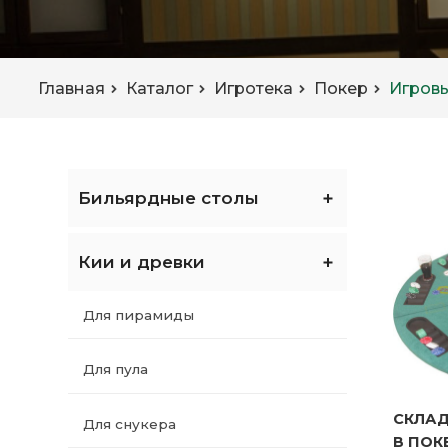
Главная
Каталог
Игротека
Покер
Игров
Бильярдные столы
Кии и древки
Для пирамиды
Для пула
СКЛАД
СКЛАД
Для снукера
ПОКЕР
В ПОК