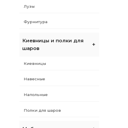
Треугольники, поддоны для шаров
Лузы
Треугольники
Фурнитура
Поддоны для шаров
Киевницы и полки для
Мосты для киев
шаров
Покрывала для столов
Киевницы
Все покрывала
Навесные
7 футов
Напольные
8 футов
Полки для шаров
9 футов