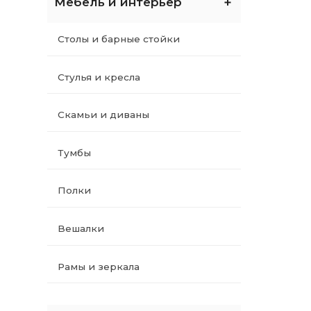
Мебель и интерьер
10 футов
Столы и барные стойки
12 футов
Стулья и кресла
Прочие аксессуары
Скамьи и диваны
Тренажеры
Тумбы
Кегли
Полки
Системы учета времени
Вешалки
Сувениры
Рамы и зеркала
Брелоки
Постеры