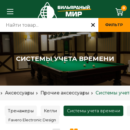
0
ФИЛЬТР
СИСТЕМЫ УЧЕТА ВРЕМЕНИ
г
Аксессуары
Прочие аксессуары
Системы уче
Тренажеры
Кегли
Системы учета времени
Favero Electronic Design