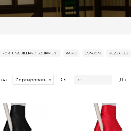
FORTUNA BILLIARD EQUIPMENT
KAMUI
LONGONI
MEZZ CUES
вка
От
До