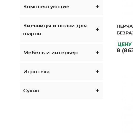
Комплектующие
Киевницы и полки для
ПЕРЧА
ПЕРЧА
БЕЗРА
БЕЗРА
шаров
Вес бру
ЦЕНУ
Вес нет
8 (86
Габари
Мебель и интерьер
упаков
Особен
Размер
Игротека
Страна
произв
Упаков
Сукно
Цвет
ЦЕНУ
8 (86