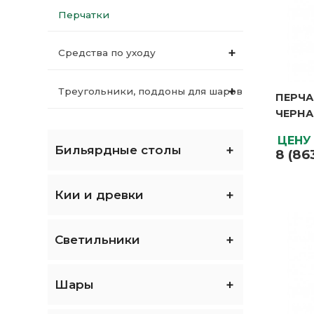
Перчатки
Средства по уходу
Треугольники, поддоны для шаров
ПЕРЧА
ПЕРЧА
ЧЕРНА
ЧЕРНА
Вес бру
Мосты для киев
ЦЕНУ
Вес нет
Бильярдные столы
8 (86
Габари
Покрывала для столов
упаков
Особен
Кии и древки
Размер
Прочие аксессуары
Страна
произв
Упаков
Светильники
Цвет
Шары
ЦЕНУ
8 (86